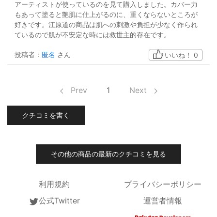
アーティストが使っているのを見て購入しました。カバー力
もあって塗ると艶肌に仕上がるのに、重くならないところが
好きです。江原道の商品は肌への刺激や負担が少なく作られ
ているので肌が不安定な時には救世主的存在です。
投稿者：
匿名
さん
いいね！
0
Prev
1
Next
クチコミを書く
その他の商品の最新のクチコミを見る
利用規約
プライバシーポリシー
公式Twitter
運営者情報