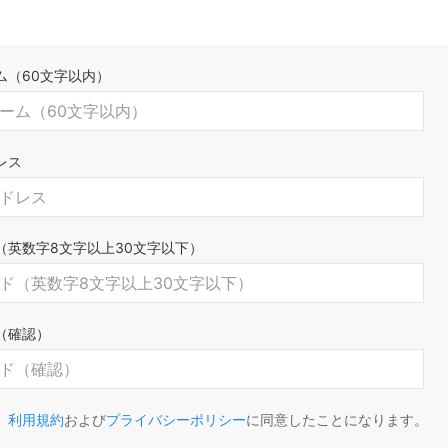
ム（60文字以内）
レス
（英数字8文字以上30文字以下）
（確認）
、
利用規約
および
プライバシーポリシー
に同意したことになります。