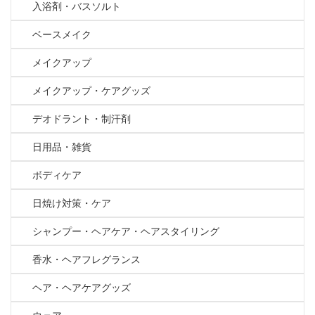
入浴剤・バスソルト
ベースメイク
メイクアップ
メイクアップ・ケアグッズ
デオドラント・制汗剤
日用品・雑貨
ボディケア
日焼け対策・ケア
シャンプー・ヘアケア・ヘアスタイリング
香水・ヘアフレグランス
ヘア・ヘアケアグッズ