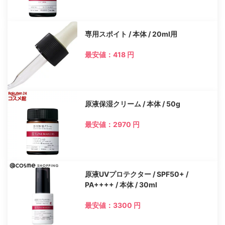
専用スポイト / 本体 / 20ml用
最安値：418 円
原液保湿クリーム / 本体 / 50g
最安値：2970 円
原液UVプロテクター / SPF50+ /
PA++++ / 本体 / 30ml
最安値：3300 円