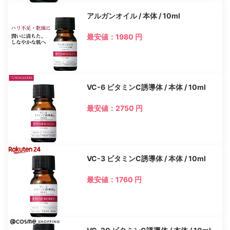
アルガンオイル / 本体 / 10ml
最安値：1980 円
VC-6 ビタミンC誘導体 / 本体 / 10ml
最安値：2750 円
VC-3 ビタミンC誘導体 / 本体 / 10ml
最安値：1760 円