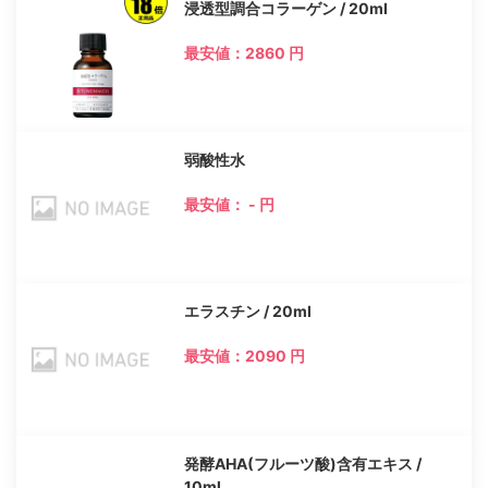
浸透型調合コラーゲン / 20ml
最安値：2860 円
弱酸性水
最安値： - 円
エラスチン / 20ml
最安値：2090 円
発酵AHA(フルーツ酸)含有エキス /
10ml