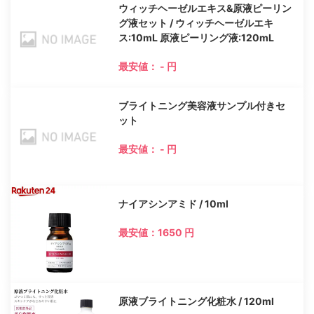
ウィッチヘーゼルエキス&原液ピーリン
グ液セット / ウィッチヘーゼルエキ
ス:10mL 原液ピーリング液:120mL
最安値： - 円
ブライトニング美容液サンプル付きセ
ット
最安値： - 円
ナイアシンアミド / 10ml
最安値：1650 円
原液ブライトニング化粧水 / 120ml