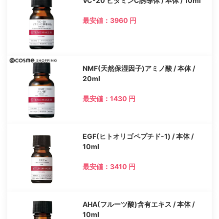
VC-20 ビタミンC誘導体 / 本体 / 10ml
最安値：3960 円
NMF(天然保湿因子)アミノ酸 / 本体 /
20ml
最安値：1430 円
EGF(ヒトオリゴペプチド-1) / 本体 /
10ml
最安値：3410 円
AHA(フルーツ酸)含有エキス / 本体 /
10ml