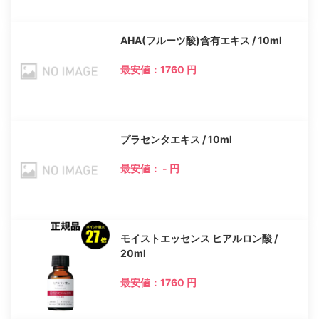
AHA(フルーツ酸)含有エキス / 10ml
最安値：1760 円
プラセンタエキス / 10ml
最安値： - 円
モイストエッセンス ヒアルロン酸 /
20ml
最安値：1760 円