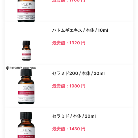
ハトムギエキス / 本体 / 10ml
最安値：1320 円
セラミド200 / 本体 / 20ml
最安値：1980 円
セラミド / 本体 / 20ml
最安値：1430 円