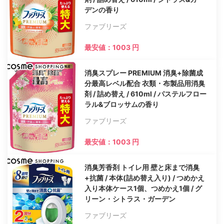
デンの香り
ファブリーズ
最安値：1003 円
消臭スプレー PREMIUM 消臭+除菌成
分最高レベル配合 衣類・布製品用消臭
剤 / 詰め替え / 610ml / パステルフロー
ラル&ブロッサムの香り
ファブリーズ
最安値：1003 円
消臭芳香剤 トイレ用 壁と床まで消臭
+抗菌 / 本体(詰め替え入り) / つめかえ
入り本体ケース1個、つめかえ1個 / グ
リーン・シトラス・ガーデン
ファブリーズ