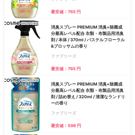
最安値：765 円
消臭スプレー PREMIUM 消臭+除菌成
分最高レベル配合 衣類・布製品用消臭
剤 / 本体 / 370ml / パステルフローラル
&ブロッサムの香り
ファブリーズ
最安値：765 円
消臭スプレー PREMIUM 消臭+除菌成
分最高レベル配合 衣類・布製品用消臭
剤 / 詰め替え / 320ml / 清潔なランドリ
ーの香り
ファブリーズ
最安値：596 円