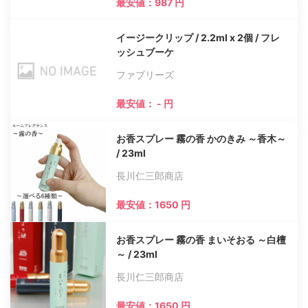
最安値：987 円
イージークリップ / 2.2ml x 2個 / フレ
ッシュブーケ
ファブリーズ
最安値： - 円
お香スプレー 霧の香 かのきみ ～香木～
/ 23ml
長川仁三郎商店
最安値：1650 円
お香スプレー 霧の香 まいそおる ～白檀
～ / 23ml
長川仁三郎商店
最安値：1650 円