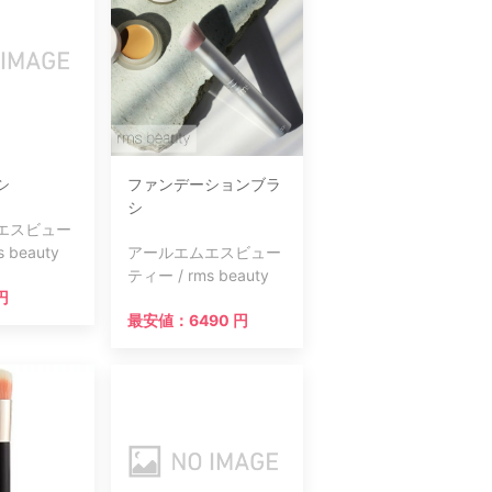
シ
ファンデーションブラ
シ
エスビュー
 beauty
アールエムエスビュー
ティー / rms beauty
円
最安値：6490 円