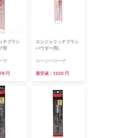
ッチブラシ
エンジェリッチブラシ
プ用
パウダー用L
ーザ
ロージーローザ
78 円
最安値：1220 円