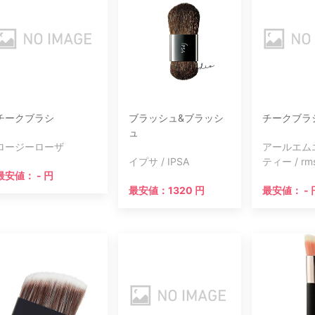
チークブラシ
ブラッシュ&ブラッシ
チークブラ
ュ
ロージーローザ
アールエム
イプサ / IPSA
ティー / rms
最安値： - 円
最安値：1320 円
最安値： - 