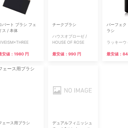
コバート ブラシ フェ
チークブラシ
パーフェク
イス / 本体
ラシ
ハウスオブローゼ /
FIVEISM×THREE
HOUSE OF ROSE
ラッキーウ
最安値：1980 円
最安値：990 円
最安値：84
フェース用ブラシ
デュアルフィニッシュ