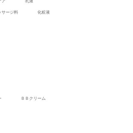
ケア
乳液
ッサージ料
化粧液
ー
ＢＢクリーム