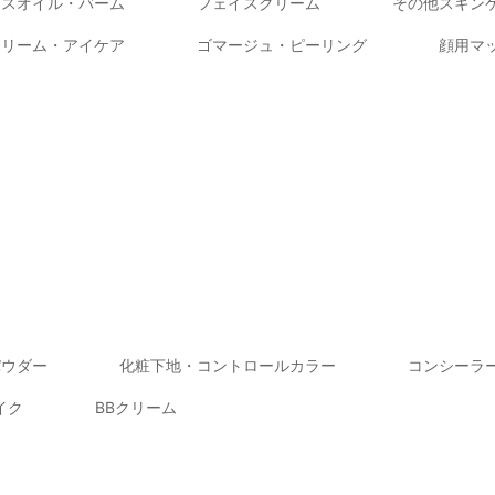
イスオイル・バーム
フェイスクリーム
その他スキン
クリーム・アイケア
ゴマージュ・ピーリング
顔用マ
パウダー
化粧下地・コントロールカラー
コンシーラ
イク
BBクリーム