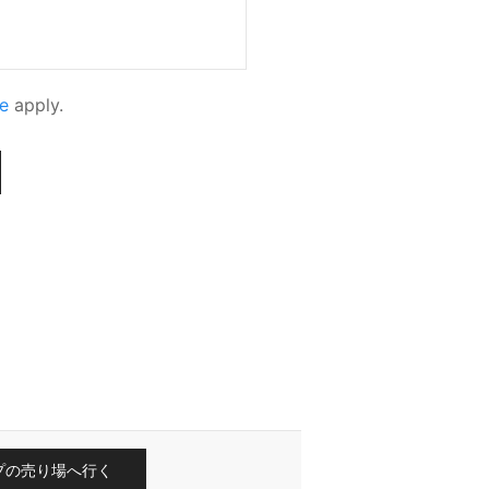
e
apply.
プの売り場へ行く