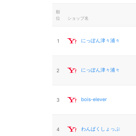
順
位
ショップ名
にっぽん津々浦々
1
にっぽん津々浦々
2
bois-elever
3
わんぱくしょっぷ
4