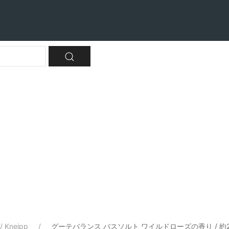
 Kneipp
グーテバランス バスソルト ワイルドローズの香り / 約21回