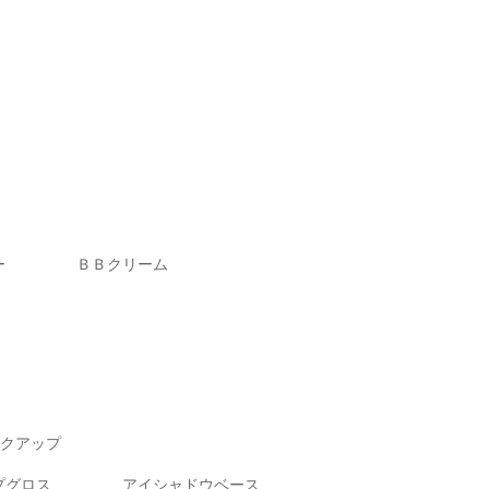
ー
ＢＢクリーム
クアップ
プグロス
アイシャドウベース