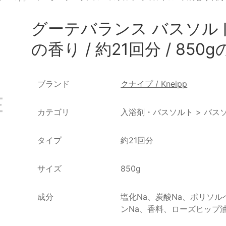
グーテバランス バスソル
の香り / 約21回分 / 85
ブランド
クナイプ / Kneipp
カテゴリ
入浴剤・バスソルト
>
バス
タイプ
約21回分
サイズ
850g
成分
塩化Na、炭酸Na、ポリソル
ンNa、香料、ローズヒップ油