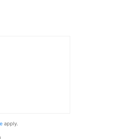
e
apply.