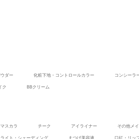
パウダー
化粧下地・コントロールカラー
コンシーラ
イク
BBクリーム
眉マスカラ
チーク
アイライナー
その他メイ
イライト・シェーディング
まつげ美容液
口紅・リッ