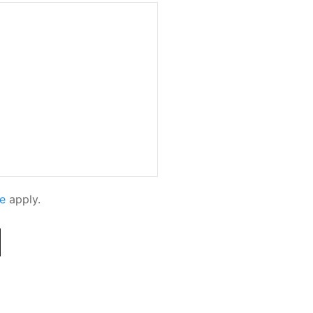
e
apply.