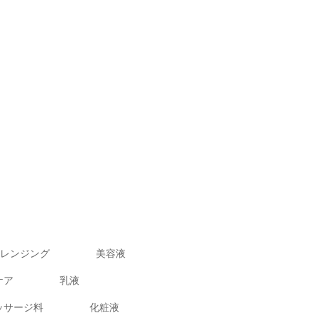
レンジング
美容液
ケア
乳液
ッサージ料
化粧液