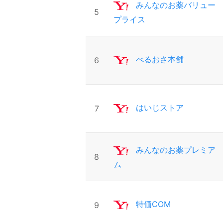
みんなのお薬バリュー
5
プライス
べるおさ本舗
6
はいじストア
7
みんなのお薬プレミア
8
ム
特価COM
9