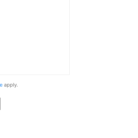
e
apply.