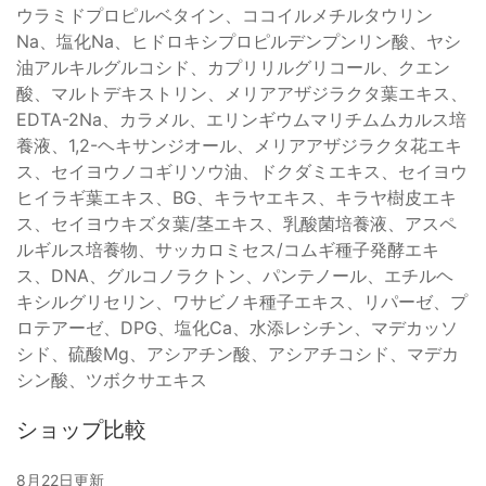
ウラミドプロピルベタイン、ココイルメチルタウリン
Na、塩化Na、ヒドロキシプロピルデンプンリン酸、ヤシ
油アルキルグルコシド、カプリリルグリコール、クエン
酸、マルトデキストリン、メリアアザジラクタ葉エキス、
EDTA-2Na、カラメル、エリンギウムマリチムムカルス培
養液、1,2-ヘキサンジオール、メリアアザジラクタ花エキ
ス、セイヨウノコギリソウ油、ドクダミエキス、セイヨウ
ヒイラギ葉エキス、BG、キラヤエキス、キラヤ樹皮エキ
ス、セイヨウキズタ葉/茎エキス、乳酸菌培養液、アスペ
ルギルス培養物、サッカロミセス/コムギ種子発酵エキ
ス、DNA、グルコノラクトン、パンテノール、エチルヘ
キシルグリセリン、ワサビノキ種子エキス、リパーゼ、プ
ロテアーゼ、DPG、塩化Ca、水添レシチン、マデカッソ
シド、硫酸Mg、アシアチン酸、アシアチコシド、マデカ
シン酸、ツボクサエキス
ショップ比較
8月22日更新