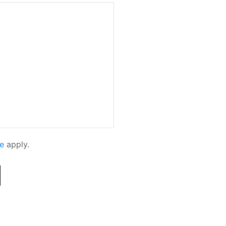
e
apply.