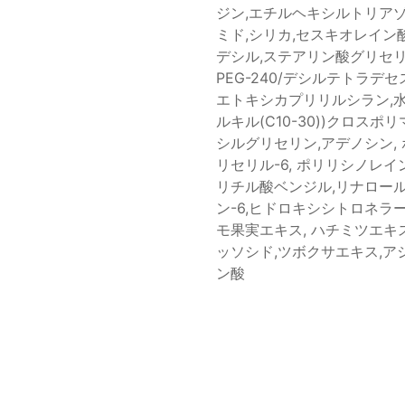
ジン,エチルヘキシルトリアゾ
ミド,シリカ,セスキオレイン
デシル,ステアリン酸グリセリル,
PEG-240/デシルテトラデセス
エトキシカプリリルシラン,水酸
ルキル(C10-30))クロスポ
シルグリセリン,アデノシン,
リセリル-6, ポリリシノレイン
リチル酸ベンジル,リナロール
ン-6,ヒドロキシシトロネラー
モ果実エキス, ハチミツエキ
ッソシド,ツボクサエキス,ア
ン酸