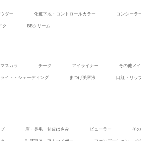
パウダー
化粧下地・コントロールカラー
コンシーラ
イク
BBクリーム
眉マスカラ
チーク
アイライナー
その他メイ
イライト・シェーディング
まつげ美容液
口紅・リッ
ップ
眉・鼻毛・甘皮はさみ
ビューラー
その
抜き
詰替容器・アトマイザー
ファンデーション・パ