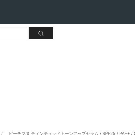
ピーチマヌ ティンティッドトーンアップセラム / SPF25 / PA++ / 01